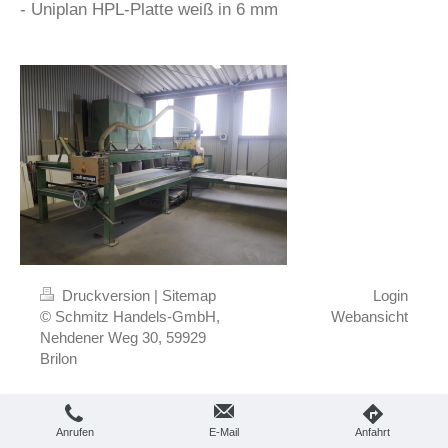
- Uniplan HPL-Platte weiß in 6 mm
Druckversion
|
Sitemap
Login
© Schmitz Handels-GmbH,
Webansicht
Nehdener Weg 30, 59929
Brilon
Diese Webseite nutzt Cookies, um bestmögliche
Zustimmen
Funktionalität bieten zu können.
Mehr Infos
Anrufen
E-Mail
Anfahrt